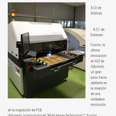
A.O.I de
Internas
A.O.I. de
Externas
Fusión, la
última
innovación
en AOI de
Orbotech,
un gran
paso hacia
adelante en
la creación
de una
verdadera
revolución
en la inspección de PCB.
Utilizando la tecnología de “Multi-Image Technology”™, Fusión