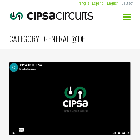
Français
| Español
| English
| Deutsch
CATEGORY : GENERAL @DE